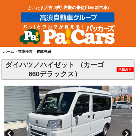
さいたま大宮,与野,岩槻の未使用車(新古車)
ホーム
在庫検索
在庫詳細
ダイハツ／ハイゼット （カーゴ
未使用車
660デラックス）