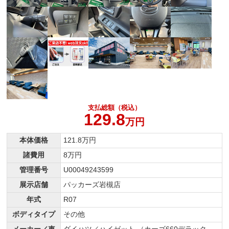
支払総額（税込）
129.8
万円
本体価格
121.8万円
諸費用
8万円
管理番号
U00049243599
展示店舗
パッカーズ岩槻店
年式
R07
ボディタイプ
その他
メーカー／車
ダイハツ／ハイゼット （カーゴ660デラック