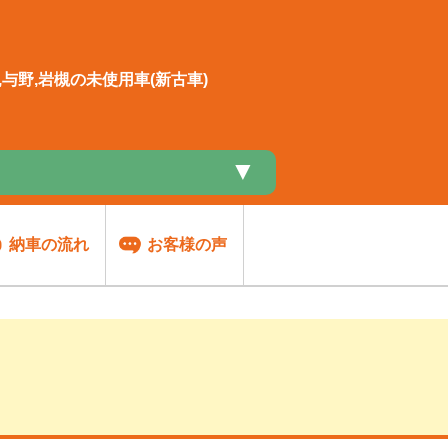
与野,岩槻の未使用車(新古車)
▼
納車の流れ
お客様の声